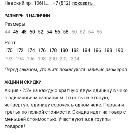
Невский пр., 106Н
........
+7 (812) 309-16-55
РАЗМЕРЫ В НАЛИЧИИ
Размеры
44
46
48
50
52
54
56
58
60
62
64
66
Рост
170
172
174
176
178
180
182
184
186
188
190
192
194
196
198
200
202
204
Перед заказом, уточните пожалуйста наличие размеров
АКЦИИ И СКИДКИ
Акция - 25% на каждую кратную двум единицу в чеке
с одинаковым названием. То есть на вторую,
четвертую единицу сорочек в одном чеке. Первая и
третья по полной стоимости. Скидка идет на товар с
меньшей стоимостью. Участвуют все группы
товаров!