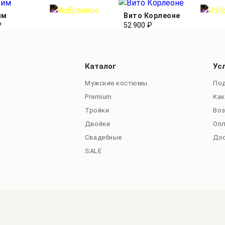
им
Вито Корлеоне
₽
52 900 ₽
Каталог
Ус
Мужские костюмы
Под
Premium
Как
Тройки
Во
Двойки
Оп
Свадебные
До
SALE