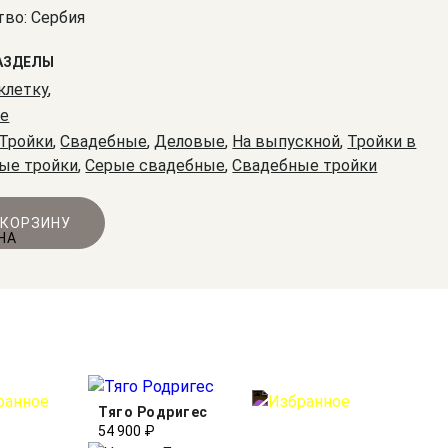
во: Сербия
АЗДЕЛЫ
клетку
,
е
Тройки
,
Свадебные
,
Деловые
,
На выпускной
,
Тройки в
ые тройки
,
Серые свадебные
,
Свадебные тройки
 КОРЗИНУ
Тяго Родригес
54 900 ₽