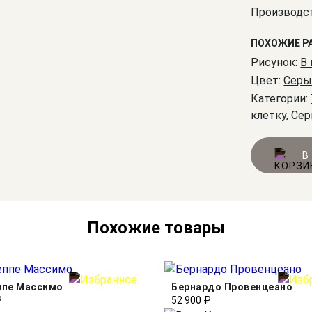
Производст
ПОХОЖИЕ Р
Рисунок:
В 
Цвет:
Серы
Категории:
клетку
,
Сер
В
Похожие товары
ппе Массимо
Бернардо Провенцеано
₽
52 900 ₽