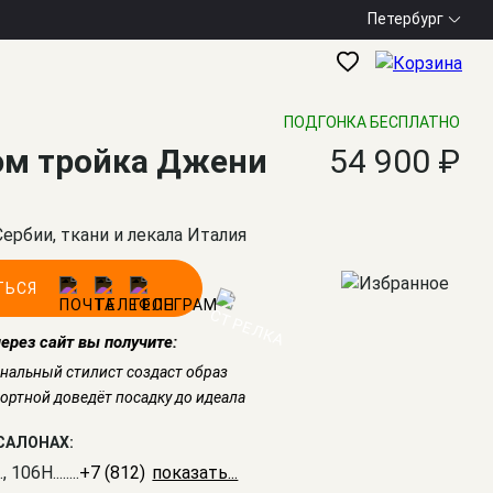
Петербург
ПОДГОНКА БЕСПЛАТНО
м тройка Джени
54 900 ₽
Сербии, ткани и лекала Италия
ТЬСЯ
через сайт вы получите:
нальный стилист создаст образ
ртной доведёт посадку до идеала
САЛОНАХ:
., 106Н
........
+7 (812) 309-16-55