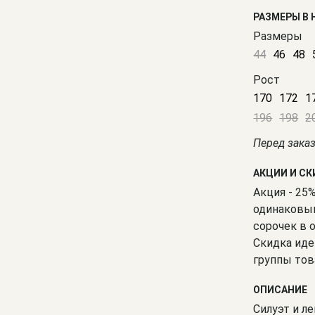
РАЗМЕРЫ В
Размеры
44
46
48
Рост
170
172
1
196
198
2
Перед зака
АКЦИИ И С
Акция - 25
одинаковым
сорочек в 
Скидка иде
группы тов
ОПИСАНИЕ
Силуэт и ле