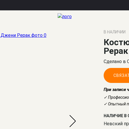
В НАЛИЧИИ
Костю
Рерак
Сделано в 
СВЯЗА
При записи 
✓ Профессио
✓ Опытный по
НАЛИЧИЕ В 
Невский пр