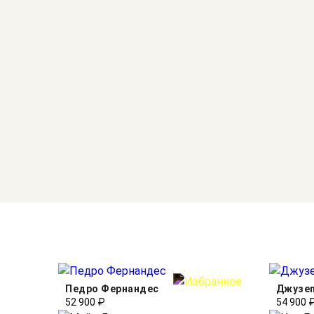
Педро Фернандес
Джузе
52 900 ₽
54 900 