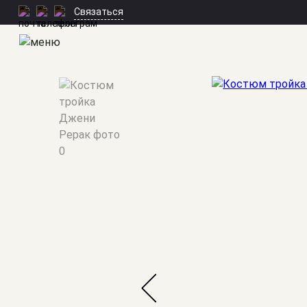
Связаться
Мужские костюмы
/
Тройки
/
Джени Рерак