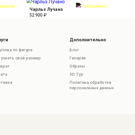
Чарльз Лучано
52 900 ₽
луги
Дополнительно
гонка по фигуре
Блог
 узнать свой размер
Галерея
зврат
Образы
лата
3D Тур
ставка
Политика обработки
персональных данных