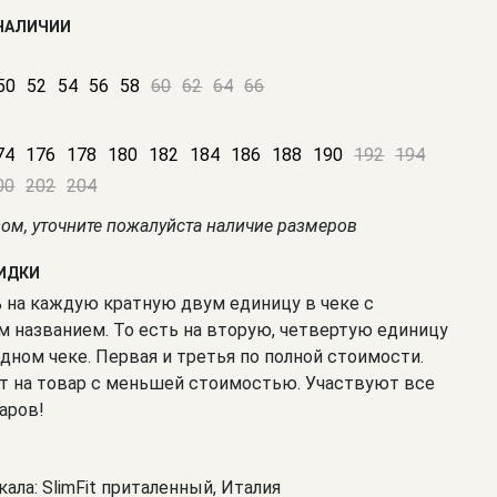
 НАЛИЧИИ
50
52
54
56
58
60
62
64
66
74
176
178
180
182
184
186
188
190
192
194
00
202
204
зом, уточните пожалуйста наличие размеров
КИДКИ
% на каждую кратную двум единицу в чеке с
 названием. То есть на вторую, четвертую единицу
одном чеке. Первая и третья по полной стоимости.
т на товар с меньшей стоимостью. Участвуют все
аров!
кала: SlimFit приталенный, Италия